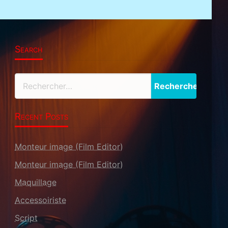
Search
Recent Posts
Monteur image (Film Editor)
Monteur image (Film Editor)
Maquillage
Accessoiriste
Script